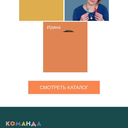
Ирина
СМОТРЕТЬ КАТАЛОГ
К
О
М
А
Н
Д
А