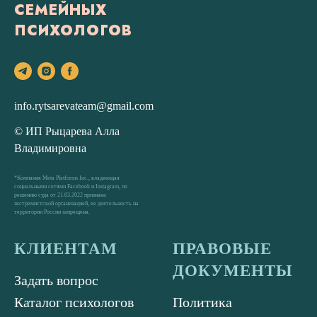
СЕМЕЙНЫХ
ПСИХОЛОГОВ
info.rytsarevateam@gmail.com
© ИП Рыцарева Алла
Владимировна
*Компания Meta Platforms Inc., владеющая
социальными сетями Facebook и Instagram, по
решению суда от 21.03.2022 признана
экстремистской организацией, ее деятельность на
территории России запрещена.
КЛИЕНТАМ
ПРАВОВЫЕ
ДОКУМЕНТЫ
Задать вопрос
Каталог психологов
Политика