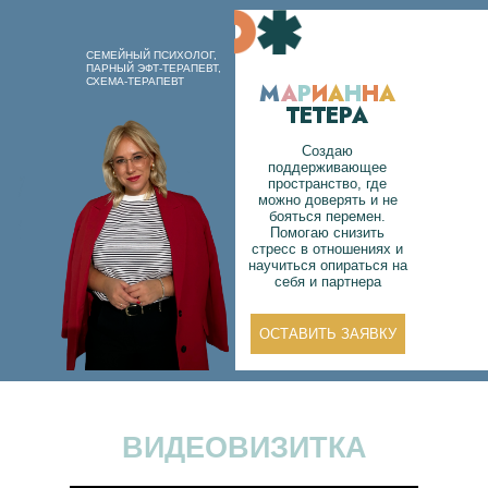
СЕМЕЙНЫЙ ПСИХОЛОГ,
ПАРНЫЙ ЭФТ-ТЕРАПЕВТ,
СХЕМА-ТЕРАПЕВТ
М
А
Р
И
А
Н
Н
А
ТЕТЕРА
Создаю
поддерживающее
пространство, где
можно доверять и не
бояться перемен.
Помогаю снизить
стресс в отношениях и
научиться опираться на
себя и партнера
ОСТАВИТЬ ЗАЯВКУ
ВИДЕОВИЗИТКА