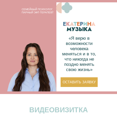
СЕМЕЙНЫЙ ПСИХОЛОГ,
ПАРНЫЙ ЭФТ-ТЕРАПЕВТ
Е
К
А
Т
Е
Р
И
Н
А
МУЗЫКА
«Я верю в
возможности
человека
меняться и в то,
что никогда не
поздно менять
свою жизнь»
ОСТАВИТЬ ЗАЯВКУ
ВИДЕОВИЗИТКА