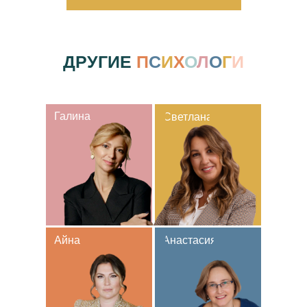
ДРУГИЕ
П
С
И
Х
О
Л
О
Г
И
Галина
Светлана
Айна
Анастасия