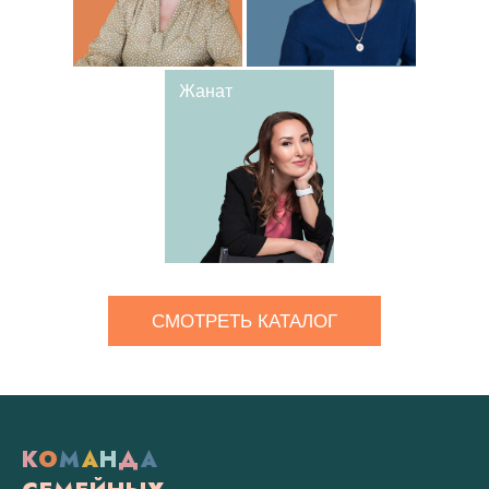
Жанат
СМОТРЕТЬ КАТАЛОГ
К
О
М
А
Н
Д
А