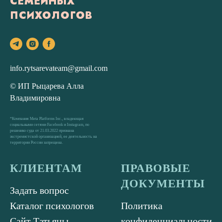
СЕМЕЙНЫХ
ПСИХОЛОГОВ
info.rytsarevateam@gmail.com
© ИП Рыцарева Алла
Владимировна
*Компания Meta Platforms Inc., владеющая
социальными сетями Facebook и Instagram, по
решению суда от 21.03.2022 признана
экстремистской организацией, ее деятельность на
территории России запрещена.
КЛИЕНТАМ
ПРАВОВЫЕ
ДОКУМЕНТЫ
Задать вопрос
Каталог психологов
Политика
Сайт Татьяны
конфиденциальности